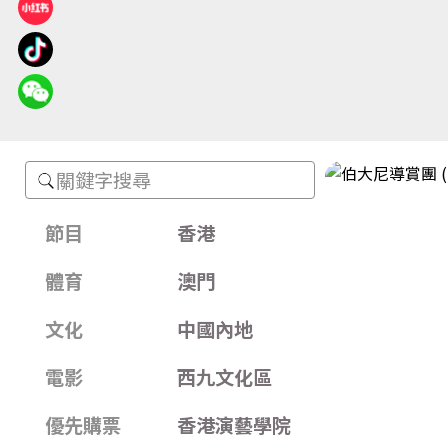
節
目
節目
香港
體育
澳門
文化
中國內地
電影
西九文化區
優先購票
香港演藝學院