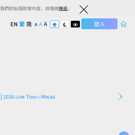
關我們的私隱政策內容，詳情請
按此
。
關
閉
A
EN
繁
简
登入
A
A