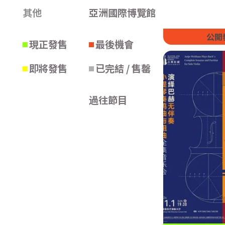
其他
亞洲國際博覽館
公開
現正發售
最後機會
即將發售
已完結 / 售罄
過往節目