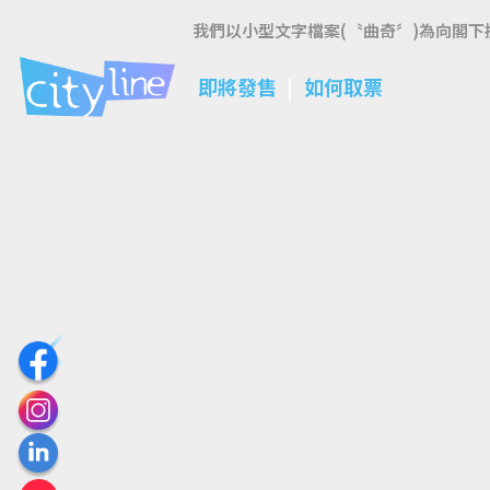
我們以小型文字檔案(〝曲奇〞)為向閣下
即將發售
如何取票